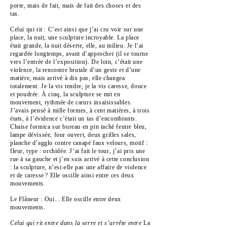
porte, mais de fait, mais de fait des choses et des
tas.
Celui qui rit : C’est ainsi que j’ai cru voir sur une
place, la nuit, une sculpture incroyable. La place
était grande, la nuit déserte, elle, au milieu. Je l’ai
regardée longtemps, avant d’approcher (il se tourne
vers l’entrée de l’exposition). De loin, c’était une
violence, la rencontre brutale d’un geste et d’une
matière, mais arrivé à dix pas, elle changea
totalement. Je la vis tendre, je la vis caresse, douce
et poudrée. À cinq, la sculpture se mit en
mouvement, rythmée de cœurs insaisissables.
J’avais pensé à mille formes, à cent matières, à trois
états, à l’évidence c’était un tas d’encombrants.
Chaise formica sur bureau en pin taché feutre bleu,
lampe dévissée, four ouvert, deux grilles sales,
planche d’agglo contre canapé faux velours, motif :
fleur, type : orchidée. J’ai fait le tour, j’ai pris une
rue à sa gauche et j’en suis arrivé à cette conclusion
: la sculpture, n’est-elle pas une affaire de violence
et de caresse ? Elle oscille ainsi entre ces deux
mouvements.
Le Flâneur : Oui... Elle oscille entre deux
mouvements.
Celui qui rit entre dans la serre et s’arrête entre
La