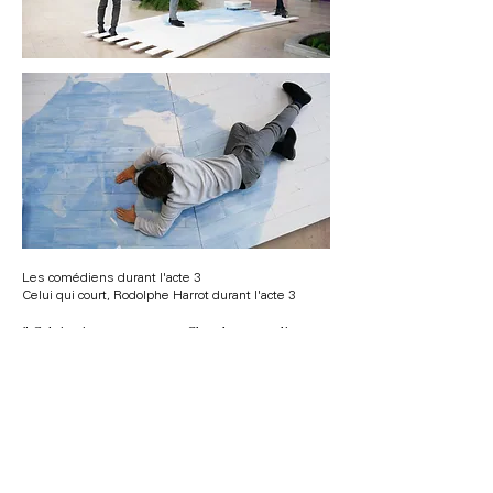
Les comédiens durant l'acte 3
Celui qui court, Rodolphe Harrot durant l'acte 3
" Celui qui court monte sur
Chez Anna
, tandis ce
que les deux autres personnages accompagnent ses
réflexions des deux côtés de la sculpture.
Celui qui court :
Parcourant des pieds les marques
au sol.
Qu’était ce donc là ? Sculptures haute
comme trois pieds,verre à demi rempli, grand drapé
? Choses montrez vous ! Hier encore elles
jonchaient le sol, j'aurais jonché tout comme elles si